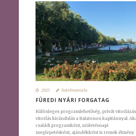
2025
hotelmanuela
FÜREDI NYÁRI FORGATAG
Különleges programlehetőség, privát vitorlázás
vitorlás kirándulás a Balatonon kapitánnyal. Ak
családi programként, születésnapi
meglepetésként, ajándékként is remek élmény