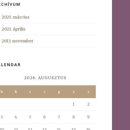
RCHÍVUM
2025. március
2021. április
2013. november
ALENDAR
2026. AUGUSZTUS
h
K
s
c
p
s
v
1
2
3
4
5
6
7
8
9
10
11
12
13
14
15
16