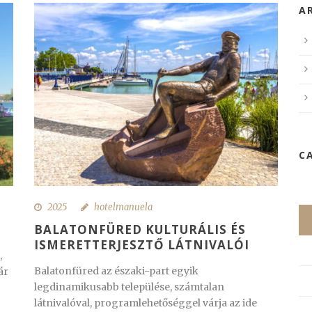
A
C
2025
hotelmanuela
BALATONFÜRED KULTURÁLIS ÉS
ISMERETTERJESZTŐ LÁTNIVALÓI
,
Balatonfüred az északi-part egyik
ár
legdinamikusabb települése, számtalan
látnivalóval, programlehetőséggel várja az ide