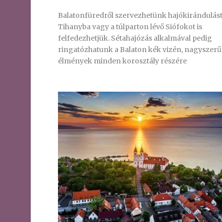
Balatonfüredről szervezhetünk hajókirándulás
Tihanyba vagy a túlparton lévő Siófokot is
felfedezhetjük. Sétahajózás alkalmával pedig
ringatózhatunk a Balaton kék vizén, nagyszerű
élmények minden korosztály részére