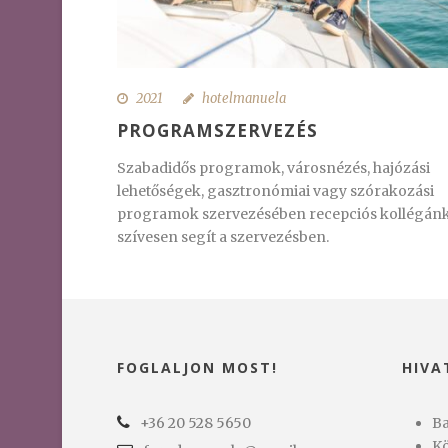
2021
hotelmanuela
PROGRAMSZERVEZÉS
Szabadidős programok, városnézés, hajózási
lehetőségek, gasztronómiai vagy szórakozási
programok szervezésében recepciós kollégán
szívesen segít a szervezésben.
FOGLALJON MOST!
HIVA
+36 20 528 5650
Ba
Kö