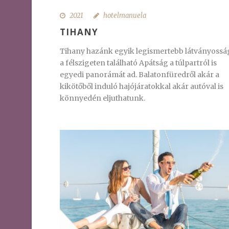
2021
hotelmanuela
TIHANY
Tihany hazánk egyik legismertebb látványossá
a félszigeten található Apátság a túlpartról is
egyedi panorámát ad. Balatonfüredről akár a
kikötőből induló hajójáratokkal akár autóval is
könnyedén eljuthatunk.