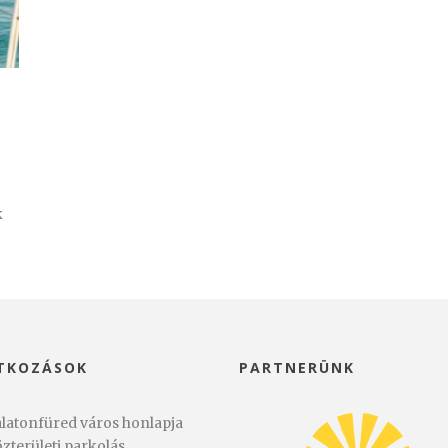
k
TKOZÁSOK
PARTNERÜNK
latonfüred város honlapja
zterületi parkolás