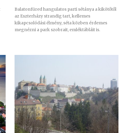
t
Balatonfüred hangulatos parti sétánya a kikötőtől
az Eszterházy strandig tart, kellemes
kikapcsolódási élmény, séta közben érdemes
megnézni a park szobrait, emléktábláit is.