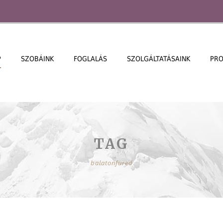
P
SZOBÁINK
FOGLALÁS
SZOLGÁLTATÁSAINK
PR
TAG
balatonfüred